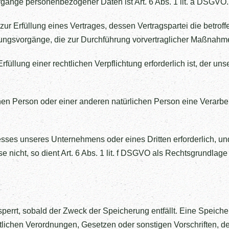
rgänge personenbezogener Daten ist Art. 6 Abs. 1 lit. a DSGVO.
rfüllung eines Vertrages, dessen Vertragspartei die betroffene Pe
ungsvorgänge, die zur Durchführung vorvertraglicher Maßnahmen
llung einer rechtlichen Verpflichtung erforderlich ist, der unse
fenen Person oder einer anderen natürlichen Person eine Verar
resses unseres Unternehmens oder eines Dritten erforderlich, u
 nicht, so dient Art. 6 Abs. 1 lit. f DSGVO als Rechtsgrundlage 
errt, sobald der Zweck der Speicherung entfällt. Eine Speiche
lichen Verordnungen, Gesetzen oder sonstigen Vorschriften, de